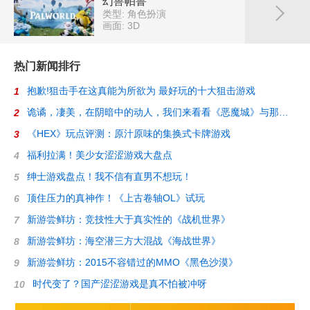
幻兽帕鲁
类型: 角色扮演
画面: 3D
热门新闻排行
抱歉!狙击手在这真能为所欲为 最好玩的十大狙击游戏
1
诡谲，凄美，在阴暗中的动人，我们来看看《恶魔城》与那些迷人的2D游戏
2
《HEX》玩点评测：原汁原味的集换式卡牌游戏
3
福利拉满！美少女涩涩游戏大盘点
4
绅士游戏盘点！我不信有直男不想玩！
5
顶住压力的真神作！《上古卷轴OL》试玩
6
新游尝鲜坊：竞技性大于真实性的《战机世界》
7
新游尝鲜坊：海空潜三方大混战《海战世界》
8
新游尝鲜坊：2015不容错过的MMO《黑色沙漠》
9
时代变了？国产涩涩游戏是真不怕被冲呀
10