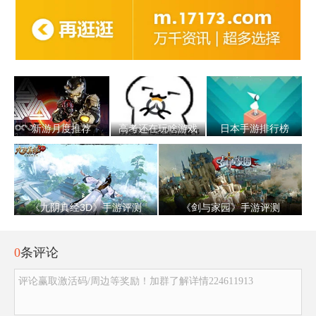
新游月度推荐
高考还在玩啥游戏
日本手游排行榜
《九阴真经3D》手游评测
《剑与家园》手游评测
0
条评论
评论赢取激活码/周边等奖励！加群了解详情224611913