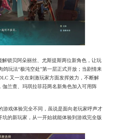
段就能解锁贝阿朵丽丝、尤斯提斯两位新角色，让玩
肉鸽玩法“极沌空处”第一层正式开放；当剧情来
LC 又一次在刺激玩家方面发挥效力，不断解
数，伽兰查、玛琪拉菲菈两名新角色加入可用阵
的游戏体验完全不同，虽说是面向老玩家呼声才
新开坑的新玩家，从一开始就能体验到游戏完全版