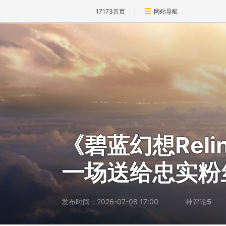
17173首页
网站导航
《碧蓝幻想Rel
一场送给忠实粉
发布时间：2026-07-08 17:00
神评论
5