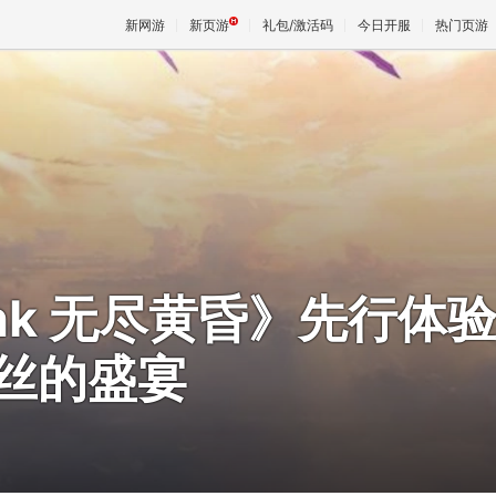
新网游
新页游
礼包/激活码
今日开服
热门页游
魔兽
天堂
王权与
ink 无尽黄昏》先行
丝的盛宴