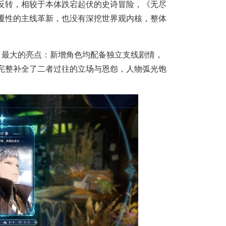
反转，相较于本体跌宕起伏的史诗冒险，《无尽
覆性的主线革新，也没有深挖世界观内核，整体
C 最大的亮点：新增角色均配备独立支线剧情，
完整补全了二者过往的立场与恩怨，人物弧光饱