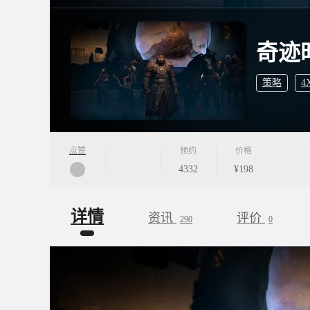
奇迹
策略
4
点赞
预约
价格
4332
¥198
详情
资讯
评价
290
0