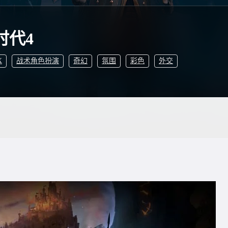
时代4
X
战术角色扮演
奇幻
氛围
彩色
外交