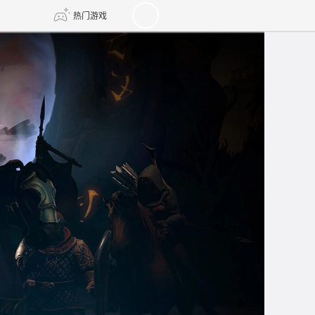
热门游戏
DNF
传奇4
剑网3旗舰版
新天龙八部
自由
诛仙世界
新仙侠5