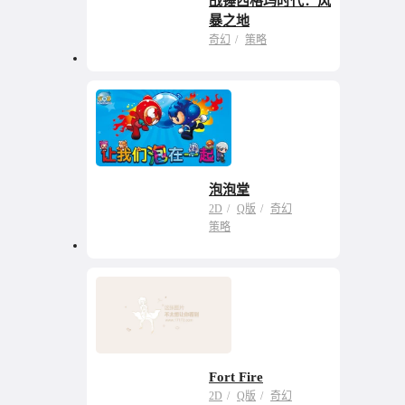
战锤西格玛时代：风
老牌战旗的一次轻装
暴之地
上阵
奇幻
策略
泡泡堂
2D
Q版
奇幻
策略
Fort Fire
2D
Q版
奇幻