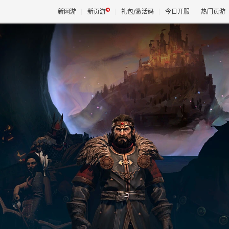
新网游
新页游
礼包/激活码
今日开服
热门页游
魔兽
天堂
王权与