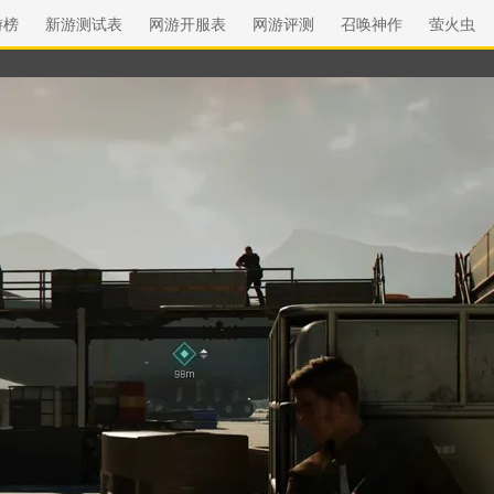
游榜
新游测试表
网游开服表
网游评测
召唤神作
萤火虫