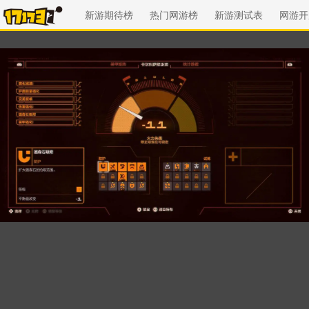
新游期待榜
热门网游榜
新游测试表
网游开