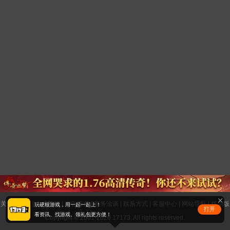
关于17173
|
人才招聘
|
广告服务
|
商务洽谈
|
联系方式
|
客服中心
|
网站导航
|
移动版
玩硬核游戏，用一起一起上！
打开
看资讯、找游戏、领礼包更方便！
Copyright © 2001-2026 17173. All rights reserved.