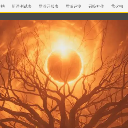
游榜
新游测试表
网游开服表
网游评测
召唤神作
萤火虫