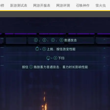
游榜
新游测试表
网游开服表
网游评测
召唤神作
萤火虫