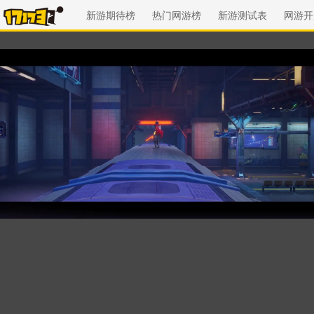
新游期待榜
热门网游榜
新游测试表
网游开