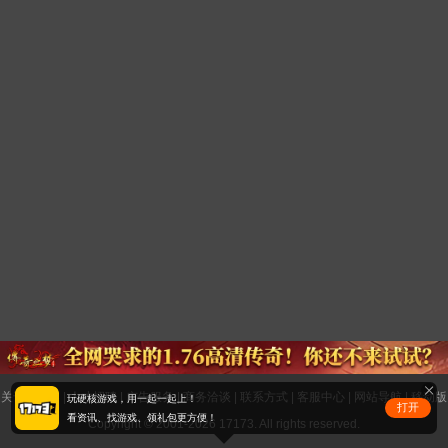
关于17173
|
人才招聘
|
广告服务
|
商务洽谈
|
联系方式
|
客服中心
|
网站导航
|
移动版
玩硬核游戏，用一起一起上！
打开
看资讯、找游戏、领礼包更方便！
Copyright © 2001-2026 17173. All rights reserved.