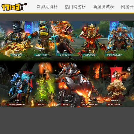
新游期待榜
热门网游榜
新游测试表
网游开