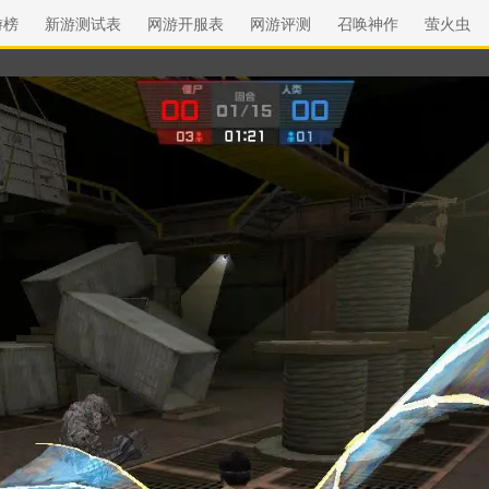
游榜
新游测试表
网游开服表
网游评测
召唤神作
萤火虫