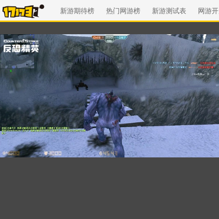
新游期待榜
热门网游榜
新游测试表
网游开