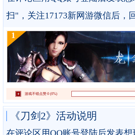
扫"，关注17173新网游微信后，
1
游戏不错点赞:
0 (0%)
《刀剑2》活动说明
在评论区用QQ账号登陆后发表想