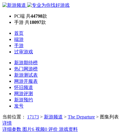
PC端
共
44798
款
手游
共
18097
款
首页
端游
手游
过审游戏
新游期待榜
热门网游榜
新游测试表
网游开服表
怀旧频道
网游评测
新游预约
发号
当前位置：
17173
>
新游频道
>
The Departure
>
图集列表
详情
详细参数
图片
6
视频
0
评价
游戏资料