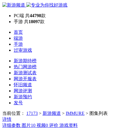
PC端
共
44798
款
手游
共
18097
款
首页
端游
手游
过审游戏
新游期待榜
热门网游榜
新游测试表
网游开服表
怀旧频道
网游评测
新游预约
发号
当前位置：
17173
>
新游频道
>
IMMURE
>
图集列表
详情
详细参数
图片
10
视频
0
评价
游戏资料