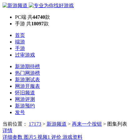
PC端
共
44740
款
手游
共
18097
款
首页
端游
手游
过审游戏
新游期待榜
热门网游榜
新游测试表
网游开服表
怀旧频道
网游评测
新游预约
发号
当前位置：
17173
>
新游频道
>
再来一个按钮
>
图集列表
详情
详细参数
图片
5
视频
1
评价
游戏资料