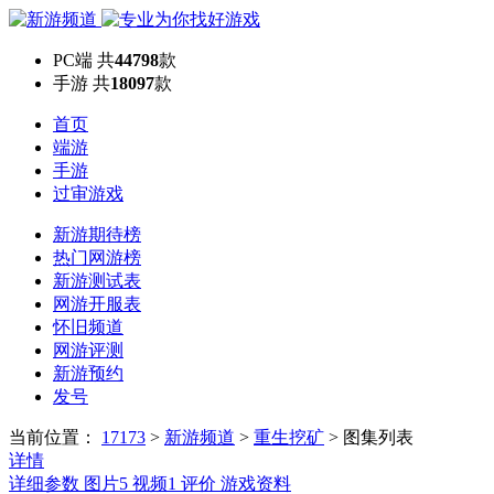
PC端
共
44798
款
手游
共
18097
款
首页
端游
手游
过审游戏
新游期待榜
热门网游榜
新游测试表
网游开服表
怀旧频道
网游评测
新游预约
发号
当前位置：
17173
>
新游频道
>
重生挖矿
>
图集列表
详情
详细参数
图片
5
视频
1
评价
游戏资料