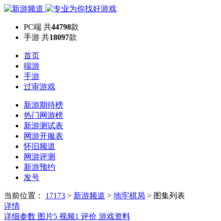
PC端
共
44798
款
手游
共
18097
款
首页
端游
手游
过审游戏
新游期待榜
热门网游榜
新游测试表
网游开服表
怀旧频道
网游评测
新游预约
发号
当前位置：
17173
>
新游频道
>
地牢棋局
>
图集列表
详情
详细参数
图片
5
视频
1
评价
游戏资料