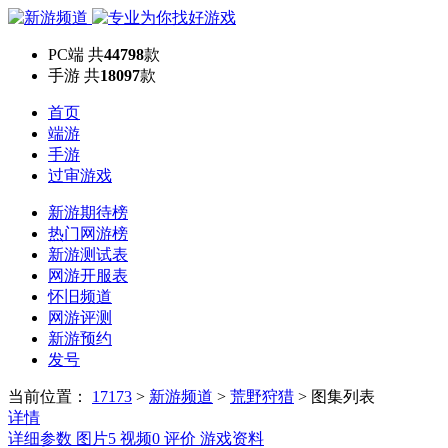
PC端
共
44798
款
手游
共
18097
款
首页
端游
手游
过审游戏
新游期待榜
热门网游榜
新游测试表
网游开服表
怀旧频道
网游评测
新游预约
发号
当前位置：
17173
>
新游频道
>
荒野狩猎
>
图集列表
详情
详细参数
图片
5
视频
0
评价
游戏资料