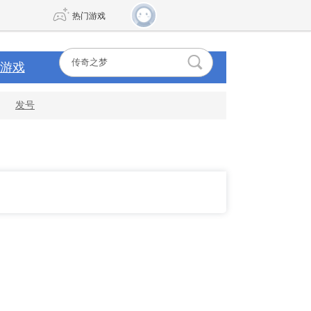
热门游戏
游戏
DNF
传奇4
发号
剑网3旗舰版
新天龙八部
自由
诛仙世界
新仙侠5