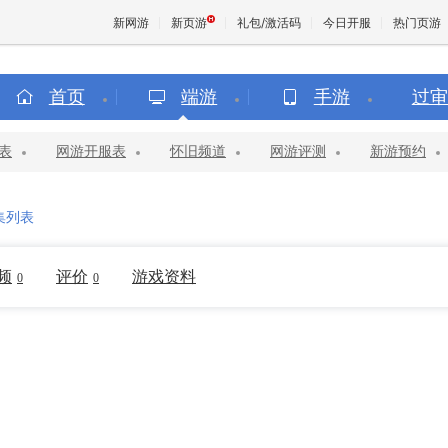
新网游
新页游
礼包/激活码
今日开服
热门页游
首页
端游
手游
过审
魔兽
表
网游开服表
怀旧频道
网游评测
新游预约
天堂
集列表
王权与
频
评价
游戏资料
0
0