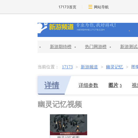
17173首页
网站导航
新游期待榜
热门网游榜
新游测试
当前位置：
17173
>
新游频道
>
幽灵记忆
>
图
详情
详细参数
图片
视
5
幽灵记忆视频
幽灵记忆截图