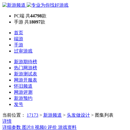
PC端
共
44798
款
手游
共
18097
款
首页
端游
手游
过审游戏
新游期待榜
热门网游榜
新游测试表
网游开服表
怀旧频道
网游评测
新游预约
发号
当前位置：
17173
>
新游频道
>
头发做设计
>
图集列表
详情
详细参数
图片
8
视频
0
评价
游戏资料