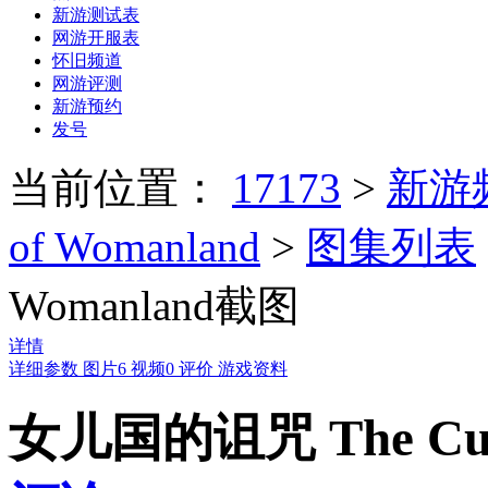
新游测试表
网游开服表
怀旧频道
网游评测
新游预约
发号
当前位置：
17173
>
新游
of Womanland
>
图集列表
Womanland截图
详情
详细参数
图片
6
视频
0
评价
游戏资料
女儿国的诅咒 The Curs