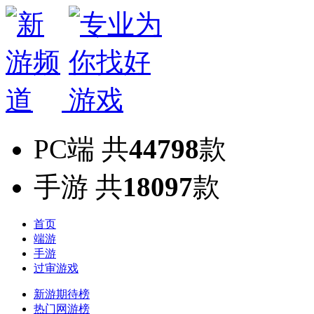
PC端
共
44798
款
手游
共
18097
款
首页
端游
手游
过审游戏
新游期待榜
热门网游榜