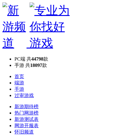
PC端
共
44798
款
手游
共
18097
款
首页
端游
手游
过审游戏
新游期待榜
热门网游榜
新游测试表
网游开服表
怀旧频道