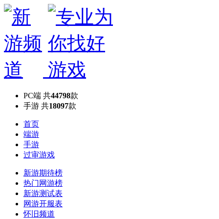
PC端
共
44798
款
手游
共
18097
款
首页
端游
手游
过审游戏
新游期待榜
热门网游榜
新游测试表
网游开服表
怀旧频道