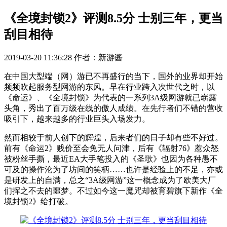
《全境封锁2》评测8.5分 士别三年，更当
刮目相待
2019-03-20 11:36:28
作者：新游酱
在中国大型端（网）游已不再盛行的当下，国外的业界却开始
频频吹起服务型网游的东风。早在行业跨入次世代之时，以
《命运》、《全境封锁》为代表的一系列3A级网游就已崭露
头角，秀出了百万级在线的傲人成绩。在先行者们不错的营收
吸引下，越来越多的行业巨头入场发力。
然而相较于前人创下的辉煌，后来者们的日子却有些不好过。
前有《命运2》贱价至会免无人问津，后有《辐射76》惹众怒
被粉丝手撕，最近EA大手笔投入的《圣歌》也因为各种愚不
可及的操作沦为了坊间的笑柄……也许是经验上的不足，亦或
是研发上的自满，总之“3A级网游”这一概念成为了欧美大厂
们挥之不去的噩梦。不过如今这一魔咒却被育碧旗下新作《全
境封锁2》给打破。