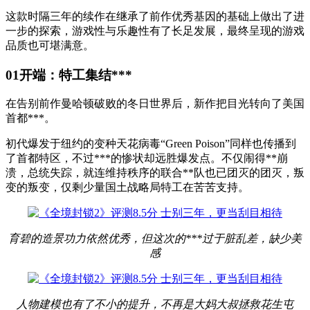
这款时隔三年的续作在继承了前作优秀基因的基础上做出了进
一步的探索，游戏性与乐趣性有了长足发展，最终呈现的游戏
品质也可堪满意。
01
开端：特工集结***
在告别前作曼哈顿破败的冬日世界后，新作把目光转向了美国
首都***。
初代爆发于纽约的变种天花病毒“Green Poison”同样也传播到
了首都特区，不过***的惨状却远胜爆发点。不仅闹得**崩
溃，总统失踪，就连维持秩序的联合**队也已团灭的团灭，叛
变的叛变，仅剩少量国土战略局特工在苦苦支持。
育碧的造景功力依然优秀，但这次的***过于脏乱差，缺少美
感
人物建模也有了不小的提升，不再是大妈大叔拯救花生屯