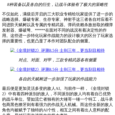
8种装备以及各自的衍生，让战斗体验有了极大的策略性
不仅如此，满级后开启的三大职业专精给玩家提供了进一步的
战略选择。爆破专家、生存专家、神射手这三者各自对应着不
同进阶天赋树以及专属的专精武器。弹药依赖杀敌拾取的榴弹
发射器、爆破弩、*****在面对不同的战况有着决定性的作
用。这些进一步特化玩家作战能力的设计极大的区分了玩家选
择的重要性，也更凸显了本作对团队配合的侧重。
对点、对面、对甲，三款专精武器各有侧重
各自的天赋树进一步加强了玩家的作战能力
最后便是更加灵活多变的敌人AI。与前作一样，《全境封锁
2》中有着四种派别的敌人，不同派别的敌人均有着自己优势
的战斗单位。譬如流亡者独有的大锤哥一锤一个特工，战斗承
包商黑色獠牙则有着强力的作战无人机械。而这些全新的敌人
角色均被赋予了独特的AI个性，相互之间有着出人意料的配