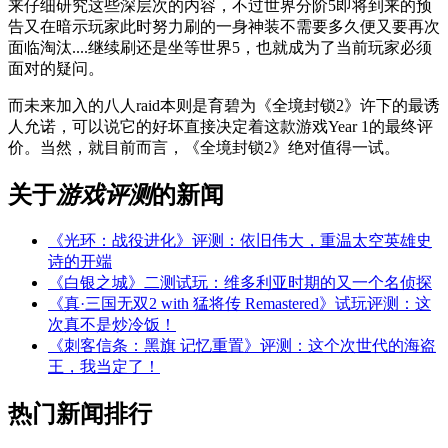
来仔细研究这些深层次的内容，不过世界分阶5即将到来的预
告又在暗示玩家此时努力刷的一身神装不需要多久便又要再次
面临淘汰....继续刷还是坐等世界5，也就成为了当前玩家必须
面对的疑问。
而未来加入的八人raid本则是育碧为《全境封锁2》许下的最诱
人允诺，可以说它的好坏直接决定着这款游戏Year 1的最终评
价。当然，就目前而言，《全境封锁2》绝对值得一试。
关于
游戏评测
的新闻
《光环：战役进化》评测：依旧伟大，重温太空英雄史
诗的开端
《白银之城》二测试玩：维多利亚时期的又一个名侦探
《真·三国无双2 with 猛将传 Remastered》试玩评测：这
次真不是炒冷饭！
《刺客信条：黑旗 记忆重置》评测：这个次世代的海盗
王，我当定了！
热门新闻排行