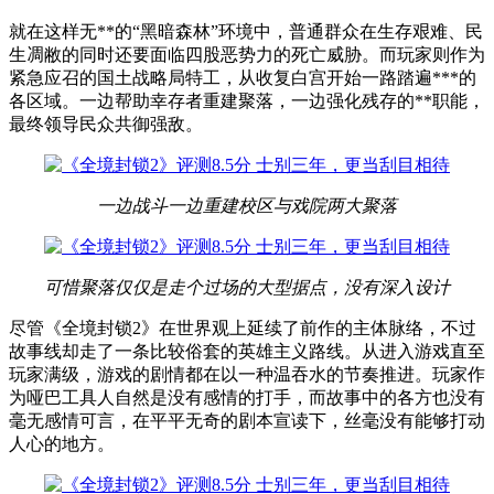
就在这样无**的“黑暗森林”环境中，普通群众在生存艰难、民
生凋敝的同时还要面临四股恶势力的死亡威胁。而玩家则作为
紧急应召的国土战略局特工，从收复白宫开始一路踏遍***的
各区域。一边帮助幸存者重建聚落，一边强化残存的**职能，
最终领导民众共御强敌。
一边战斗一边重建校区与戏院两大聚落
可惜聚落仅仅是走个过场的大型据点，没有深入设计
尽管《全境封锁2》在世界观上延续了前作的主体脉络，不过
故事线却走了一条比较俗套的英雄主义路线。从进入游戏直至
玩家满级，游戏的剧情都在以一种温吞水的节奏推进。玩家作
为哑巴工具人自然是没有感情的打手，而故事中的各方也没有
毫无感情可言，在平平无奇的剧本宣读下，丝毫没有能够打动
人心的地方。