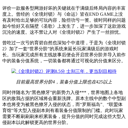
评价一款服务型网游好坏的关键就在于满级后终局内容的丰富
度上。曾经的《全境封锁》与《命运》皆在END GAME上没
有及时给出足够的可玩内容，险些功亏一篑。彼时同样的问题
如今恰好又在隔壁《圣歌》上发生了，进一步加深了这款游戏
沉沦的速度。这不禁让人对《全境封锁2》产生了一丝担忧。
曾吃过一次亏的育碧自然也深知个中道理，于是为《全境封锁
2》加了一套“世界分阶”的系统来延长玩家满级后的游戏时
长。当玩家完成所有主线故事后便会开启世界分阶并导入前作
中的装备分值系统，一切装备都将通过可视化的分值来区分。
目前最高世界分阶4，装备分值上限也在425以上
同时伴随名为“黑色獠牙”的新势力入侵***，世界地图上各地
区的敌我占据的区域将会重新洗牌。原本主线中的数个中型副
本也将变为被黑色獠牙入侵的状态，而“罗斯福岛”、“联盟体
育馆”等大型入侵副本则有着装备分值限制的门槛。此时玩家
需要不断刷刷刷来积累装备，提升分值的同时完成这些大型入
侵副本以此解锁更高的世界分阶。