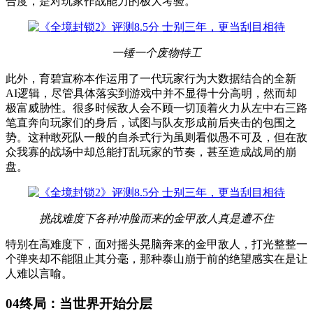
合度，是对玩家作战能力的极大考验。
一锤一个废物特工
此外，育碧宣称本作运用了一代玩家行为大数据结合的全新
AI逻辑，尽管具体落实到游戏中并不显得十分高明，然而却
极富威胁性。很多时候敌人会不顾一切顶着火力从左中右三路
笔直奔向玩家们的身后，试图与队友形成前后夹击的包围之
势。这种敢死队一般的自杀式行为虽则看似愚不可及，但在敌
众我寡的战场中却总能打乱玩家的节奏，甚至造成战局的崩
盘。
挑战难度下各种冲脸而来的金甲敌人真是遭不住
特别在高难度下，面对摇头晃脑奔来的金甲敌人，打光整整一
个弹夹却不能阻止其分毫，那种泰山崩于前的绝望感实在是让
人难以言喻。
04
终局：当世界开始分层