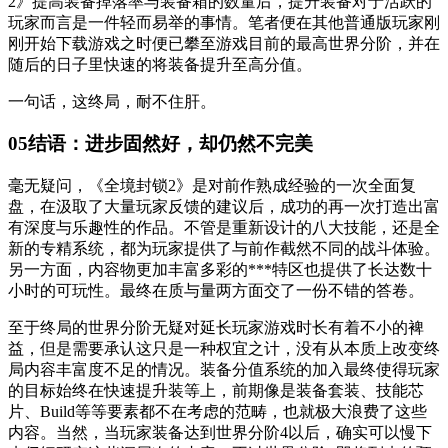
2》提高装备掉落率与装备箱的数量后，提升装备对于活跃的
玩家而言是一件轻而易举的事情。笔者便在其他普通版玩家刚
刚开始下载游戏之时便已攀至游戏目前的最高世界分阶，并在
随后的日子里快速的将装备提升至高分值。
一句话，这终局，耐不住肝。
05
结语：进步固然好，却仍然不完美
毫无疑问，《全境封锁2》是对前作熟成经验的一次全面复
盘，在汲取了大量玩家反馈的建议后，成功的再一次打造出富
有深度与乐趣性的作品。不管是重新设计的八大技能，还是全
新的专精系统，都为玩家提供了与前作截然不同的战斗体验。
另一方面，内容物更加丰富多彩的***特区也提供了长达数十
小时的可玩性。最终在质与量两方面交了一份不错的答卷。
至于终局的世界分阶无疑对延长玩家游戏时长有着不小的裨
益，但是需要承认这只是一种权宜之计，没有从本质上改变终
局内容丰富度不足的情况。装备分值系统的加入最终使得玩家
的目标始终在快速提升装等上，前期像是装备套装、技能芯
片、Build等等要素都不在考虑的范畴，也就极大浪费了这些
内容。当然，当玩家装备达到世界分阶4以后，确实可以慢下