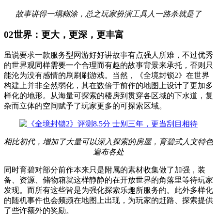
故事讲得一塌糊涂，总之玩家扮演工具人一路杀就是了
02
世界：更大，更深，更丰富
虽说要求一款服务型网游好好讲故事有点强人所难，不过优秀
的世界观同样需要一个合理而有趣的故事背景来承托，否则只
能沦为没有感情的刷刷刷游戏。当然，《全境封锁2》在世界
构建上并非全然弱化，其在数倍于前作的地图上设计了更加多
样化的地形。从海量可探索的楼房到贯穿各区域的下水道，复
杂而立体的空间赋予了玩家更多的可探索区域。
相比初代，增加了大量可以深入探索的房屋，育碧式人文特色
遍布各处
同时育碧对部分前作本来只是附属的素材收集做了加强，装
备、资源、储物箱就这样静静的在开放世界的角落里等待玩家
发现。而所有这些皆是为强化探索乐趣所服务的。此外多样化
的随机事件也会频频在地图上出现，为玩家的赶路、探索提供
了些许额外的奖励。