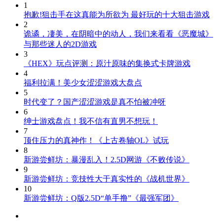
1
抱歉!狙击手在这真能为所欲为 最好玩的十大狙击游戏
2
诡谲，凄美，在阴暗中的动人，我们来看看《恶魔城》
与那些迷人的2D游戏
3
《HEX》玩点评测：原汁原味的集换式卡牌游戏
4
福利拉满！美少女涩涩游戏大盘点
5
时代变了？国产涩涩游戏是真不怕被冲呀
6
绅士游戏盘点！我不信有直男不想玩！
7
顶住压力的真神作！《上古卷轴OL》试玩
8
新游尝鲜坊：暴漫乱入！2.5D网游《不败传说》
9
新游尝鲜坊：竞技性大于真实性的《战机世界》
10
新游尝鲜坊：Q版2.5D“单手撸”《最强军团》