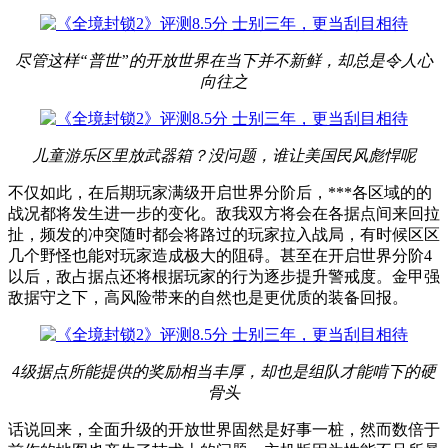
尽管这样“普世”的开放世界在当下并不新鲜，却总是令人心
向往之
儿童游乐区里放武器箱？没问题，谁让美国民风彪悍呢
不仅如此，在后期玩家满级开启世界分阶后，***各区域的的
战况都将发生进一步的变化。敌我双方将会在各据点间来回拉
扯，频发的冲突随时都会将路过的玩家拉入战局，有时候区区
几个野怪也能对玩家造成极大的阻碍。甚至在开启世界分阶4
以后，敌占据点还将根据玩家的行为逐步提升警戒度。金甲强
敌据守之下，高风险带来的自然也是更优质的装备回报。
4级据点所能提供的奖励相当丰厚，却也是组队才能啃下的硬
骨头
话说回来，全面升级的开放世界固然是好事一桩，然而数倍于