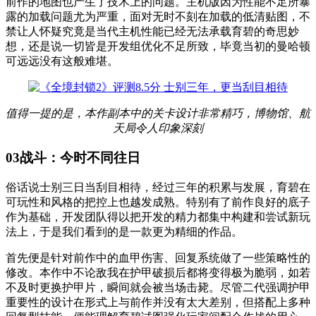
前作的地图也产生了技术上的问题。主机版因为性能不足所暴
露的加载问题尤为严重，面对无时不刻在加载的低清贴图，不
禁让人怀疑究竟是当代主机性能已经无法承载育碧的奇思妙
想，还是说一切皆是开发组优化不足所致，毕竟当初的曼哈顿
可远远没有这般难堪。
值得一提的是，本作副本中的关卡设计非常精巧，博物馆、航
天局令人印象深刻
03
战斗：今时不同往日
俗话说士别三日当刮目相待，经过三年的积累与发展，育碧在
可玩性和风格的把控上也越发成熟。特别有了前作良好的底子
作为基础，开发团队得以把开发的精力都集中构建和尝试新玩
法上，于是我们看到的是一款更为精细的作品。
首先便是针对前作中的血甲伤害、回复系统做了一些策略性的
修改。本作中不论敌我在护甲破损后都将变得极为脆弱，如若
不及时更换护甲片，瞬间就会被当场击毙。尽管二代强调护甲
重要性的设计在形式上与前作并没有太大差别，但搭配上多种