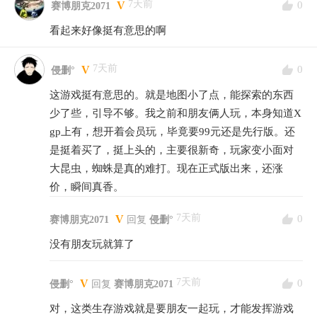
7天前
0
V
赛博朋克2071
看起来好像挺有意思的啊
7天前
0
V
侵删°
这游戏挺有意思的。就是地图小了点，能探索的东西
少了些，引导不够。我之前和朋友俩人玩，本身知道X
gp上有，想开着会员玩，毕竟要99元还是先行版。还
是挺着买了，挺上头的，主要很新奇，玩家变小面对
大昆虫，蜘蛛是真的难打。现在正式版出来，还涨
价，瞬间真香。
7天前
0
V
赛博朋克2071
回复
侵删°
没有朋友玩就算了
7天前
0
V
侵删°
回复
赛博朋克2071
对，这类生存游戏就是要朋友一起玩，才能发挥游戏