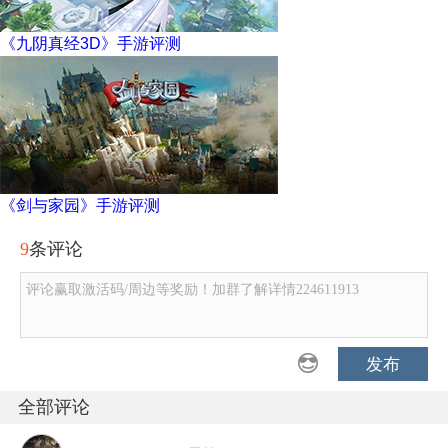
《九阴真经3D》手游评测
《剑与家园》手游评测
9
条评论
评论赢取激活码/周边等奖励！加群了解详情224611913
发布
全部评论