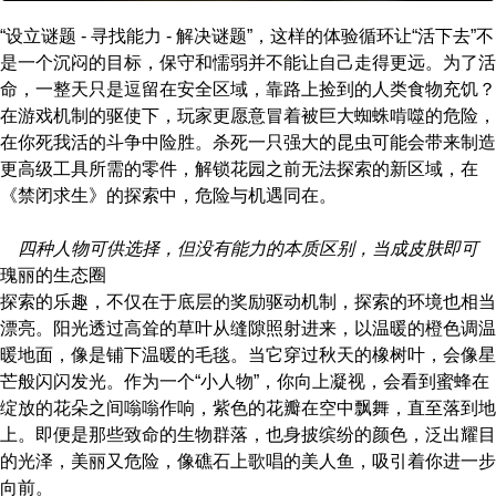
扮演游戏相去甚远（唯一相同的地方可能
是数量稀少和分布稀疏的NPC），却也不
“设立谜题 - 寻找能力 - 解决谜题”，这样的体验循环让“活下去”不
负黑曜石牌子的声望。经过两年的精心迭
代扩充，《禁闭求生》1.0版已经具备足够
是一个沉闷的目标，保守和懦弱并不能让自己走得更远。为了活
多的探索内容，可以支撑几十个小时的游
命，一整天只是逗留在安全区域，靠路上捡到的人类食物充饥？
戏时间，无论是一个人独行还是两三个好
友共度，都会是不错的生存体验。
在游戏机制的驱使下，玩家更愿意冒着被巨大蜘蛛啃噬的危险，
在你死我活的斗争中险胜。杀死一只强大的昆虫可能会带来制造
更高级工具所需的零件，解锁花园之前无法探索的新区域，在
《禁闭求生》的探索中，危险与机遇同在。
四种人物可供选择，但没有能力的本质区别，当成皮肤即可
瑰丽的生态圈
探索的乐趣，不仅在于底层的奖励驱动机制，探索的环境也相当
漂亮。阳光透过高耸的草叶从缝隙照射进来，以温暖的橙色调温
暖地面，像是铺下温暖的毛毯。当它穿过秋天的橡树叶，会像星
芒般闪闪发光。作为一个“小人物”，你向上凝视，会看到蜜蜂在
绽放的花朵之间嗡嗡作响，紫色的花瓣在空中飘舞，直至落到地
上。即便是那些致命的生物群落，也身披缤纷的颜色，泛出耀目
的光泽，美丽又危险，像礁石上歌唱的美人鱼，吸引着你进一步
向前。