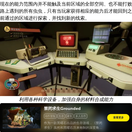
现在的能力范围内并不能触及当前区域的全部空间、也不能打败
路上遇到的所有虫虫，只有当玩家获得相应的能力后才能回到之
前通过的区域进行探索，并找到新的线索。
利用各种科学设备，加强自身的材料合成能力
禁闭求生Grounded
动作冒险
生存
建造
多人合作
查看更多
作为一款黑曜石出品的生存游戏，《禁闭
求生》虽然和黑曜石历来炮制的深度角色