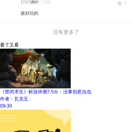
17173胸针
7天前
0
挺好玩的
没有更多了
看了又看
《禁闭求生》鲜游评测7.5分：没事别惹虫虫
作者：瓦克五
09-30