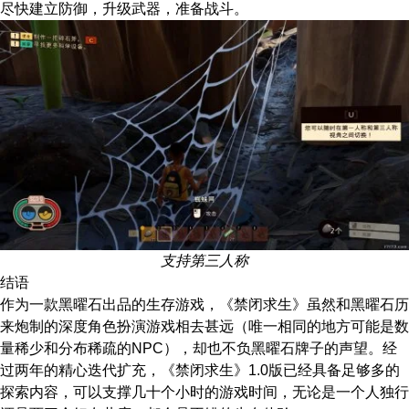
尽快建立防御，升级武器，准备战斗。
支持第三人称
结语
作为一款黑曜石出品的生存游戏，《禁闭求生》虽然和黑曜石历
来炮制的深度角色扮演游戏相去甚远（唯一相同的地方可能是数
量稀少和分布稀疏的NPC），却也不负黑曜石牌子的声望。经
过两年的精心迭代扩充，《禁闭求生》1.0版已经具备足够多的
探索内容，可以支撑几十个小时的游戏时间，无论是一个人独行