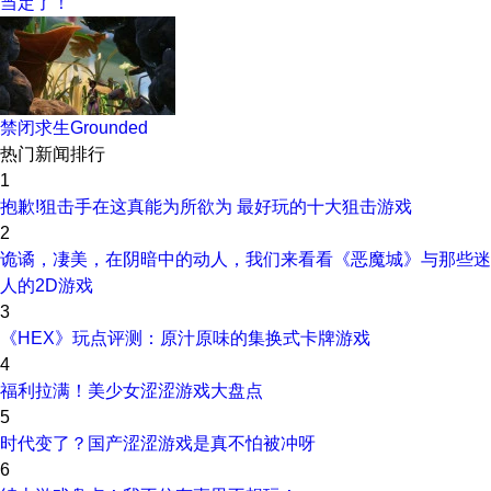
当定了！
禁闭求生Grounded
热门新闻排行
1
抱歉!狙击手在这真能为所欲为 最好玩的十大狙击游戏
2
诡谲，凄美，在阴暗中的动人，我们来看看《恶魔城》与那些迷
人的2D游戏
3
《HEX》玩点评测：原汁原味的集换式卡牌游戏
4
福利拉满！美少女涩涩游戏大盘点
5
时代变了？国产涩涩游戏是真不怕被冲呀
6