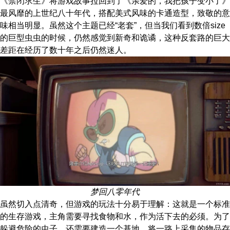
《禁闭求生》将游戏故事拉回到了《亲爱的，我把孩子变小了》
最风靡的上世纪八十年代，搭配美式风味的卡通造型，致敬的意
味相当明显。虽然这个主题已经“老套”，但当我们看到数倍size
的巨型虫虫的时候，仍然感觉到新奇和诡谲，这种反套路的巨大
差距在经历了数十年之后仍然迷人。
梦回八零年代
虽然切入点清奇，但游戏的玩法十分易于理解：这就是一个标准
的生存游戏，主角需要寻找食物和水，作为活下去的必须。为了
躲避危险的虫子，还需要建造一个基地，将一路上采集的物品存