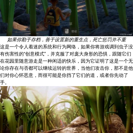
如果你勤于存档，善于设置新的重生点，死亡惩罚并不重
这是一个令人着迷的系统和行为网络，如果你将游戏调到虫子没
有伤害性的“创意模式”，并克服了对庞大身形的恐惧，跟随它们
在花园里随意游走是一种闲适的快乐，因为它证明了这是一个无
论你存在与否都可以继续运转的世界，当他们攻击你，那不是他
们对你心怀恶意，而很可能是你挡了它们的道，或者你先动了
手。