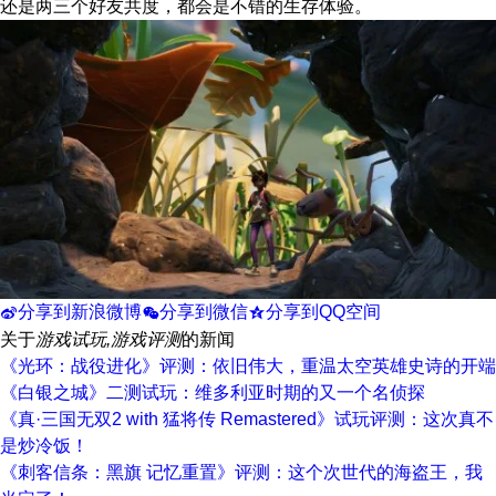
还是两三个好友共度，都会是不错的生存体验。
分享到新浪微博
分享到微信
分享到QQ空间
t
w
z
关于
游戏试玩,游戏评测
的新闻
《光环：战役进化》评测：依旧伟大，重温太空英雄史诗的开端
《白银之城》二测试玩：维多利亚时期的又一个名侦探
《真·三国无双2 with 猛将传 Remastered》试玩评测：这次真不
是炒冷饭！
《刺客信条：黑旗 记忆重置》评测：这个次世代的海盗王，我