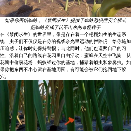
如果你害怕蜘蛛，《禁闭求生》提供了蜘蛛恐惧症安全模式
把蜘蛛变成了认不出来的奇怪样子
在《禁闭求生》的世界里，像是存在着一个栩栩如生的生态系
统，虫子们不仅仅是在你的视线余光里运动的拦路虎，给你施加
压迫感，让你时刻保持警惕；与此同时，他们也遵照自己的习
性、沿着自己的路线在花园里自由活动：蜜蜂在天空中飞旋，从
花瓣中偷窃花粉；蚂蚁经过你的基地，捕猎着蚜虫和象鼻虫。如
果你把东西不小心留在基地周围，有可能会被它们拖回地下蚁
穴。