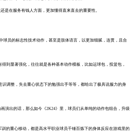
然还是在服务有钱人方面，更加懂得直来直去的重要性。
将现实中球员的标志性技术动作，甚至是肢体语言，以更加细腻，连贯，且合
没有得到显著强化，往往就是各种基本动作模板，比如运球包，投篮包，
的下意识调整，失去重心状态下的勉强出手等等，都给出了极具说服力的身
殊动画演出的话，那么如今《2K24》里，球员们从单纯的动作包组合，升级
军训的重心移动，都是高水平职业球员千锤百炼下的身体反应在游戏里的