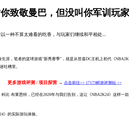
 谢谢你致敬曼巴，但没叫你军训玩
着以一种不算太难看的吃香，与玩家们继续和平相处...
博职业生涯，笔者的篮球游戏“新秀赛季”，就是从世嘉DC主机上初代《NBA
球迷吐槽里。
更多游戏评测 / 项目探营
→
点击前往>> 17173鲜游评测站 <<
新秀：科比·布莱恩特，已经在2020年与我们告别，这让《NBA2K24》
24》的实际游玩体验。