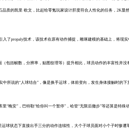
石品质的凯里·欧文，比起给零氪玩家设计肝度符合人性化的任务，2K显
次引入了propaly技术，该技术在原有动作捕捉，雕琢建模的基础上，
和画面（包括帧数，分辨率，贴图纹理等）提升相比，球员动作的丰富性并
似现实中所说的“人球结合”，像是换手运球，体前变向，发生身体接触时
说库里“晚安”，巴特勒“给你叫一个暂停”，哈登“无限后撤步”等还算是特
库里运球状态下直接出手三分的动作连续性，大个子球员面对小个子时惨遭