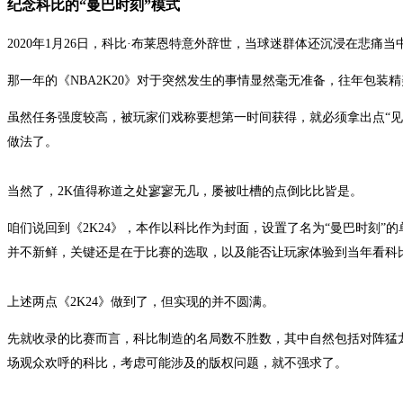
纪念科比的“曼巴时刻”模式
2020年1月26日，科比·布莱恩特意外辞世，当球迷群体还沉浸在悲
那一年的《NBA2K20》对于突然发生的事情显然毫无准备，往年包装
虽然任务强度较高，被玩家们戏称要想第一时间获得，就必须拿出点“见
做法了。
当然了，2K值得称道之处寥寥无几，屡被吐槽的点倒比比皆是。
咱们说回到《2K24》，本作以科比作为封面，设置了名为“曼巴时刻
并不新鲜，关键还是在于比赛的选取，以及能否让玩家体验到当年看科
上述两点《2K24》做到了，但实现的并不圆满。
先就收录的比赛而言，科比制造的名局数不胜数，其中自然包括对阵猛龙独
场观众欢呼的科比，考虑可能涉及的版权问题，就不强求了。