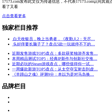
17173.com发布此文仅为传递信息，不代表17173.com认同
看了又看
点击查看更多
独家栏目推荐
白天收银员，晚上当勇者，《夜勤人2：无尽…
头好痒要长脑子了？盘点5款一玩就停不下的…
近期发售游戏TOP5盘点：多款获奖独游齐发售…
本周精品测试TOP5：经典IP新作与创新社交推…
近期必玩的Steam游戏盘点，哪些值得你一试…
一周爆款新游TOP5盘点：从太空夺宝射击到虚…
《羊蹄山之魂》评测9分：本以为是对马岛换…
品牌栏目