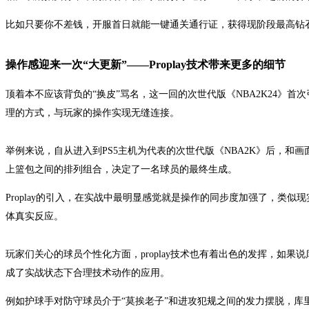
比如只要你不差钱，开服首日就能一键通关通行证，获得现阶段最高钻
操作感迎来一次“大更新”——Proplay技术带来更多的细节
顶着本不应该背负的“换皮”骂名，这一回的次世代版《NBA2K24》首
理的方式，与玩家的操作实现无缝连接。
举例来说，自从进入到PS5主机为代表的次世代版《NBA2K》后，
上篮包之间的排列组合，决定了一名球员的最终生成。
Proplay的引入，在实战中最明显感觉就是操作的同步度加强了，类
体真实反应。
玩家们关心的球员个性化方面，proplay技术也有着出色的发挥，如果
成了实战状态下合理技术动作的应用。
例如护球手对防守球员介于“莫挨老子”和进攻犯规之间的发力摆脱，