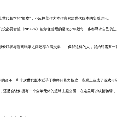
世代版本的“换皮”，不应掩盖作为本作真实次世代版本的实质进化。
们没必要奢望《NBA2K》能够像曾经的屠龙少年般每一步都寻求自己的进
球爱好者与游戏玩家之间还存在着交集——像我这样的人，就始终需要一款
刀阔斧的改革，和非次世代版本近乎于挑衅的暴力换皮，客观上造成了游戏与
发挥，还是会让你拥有一个全年无休的篮球主题公园，在这里可以纵情驰骋