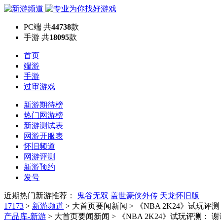
PC端
共
44738
款
手游
共
18095
款
首页
端游
手游
过审游戏
新游期待榜
热门网游榜
新游测试表
网游开服表
怀旧频道
网游评测
新游预约
发号
近期热门新游推荐：
鬼谷无双
盖世豪侠外传
天龙怀旧版
17173
>
新游频道
>
大首页要闻新闻
>
《NBA 2K24》试玩
产品库-新游
> 大首页要闻新闻 > 《NBA 2K24》试玩评测