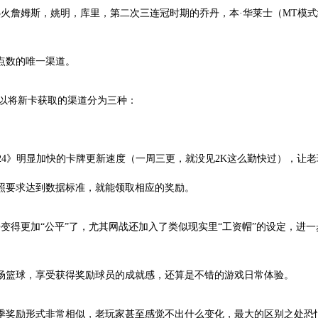
热火詹姆斯，姚明，库里，第二次三连冠时期的乔丹，本·华莱士（MT模
点数的唯一渠道。
所以将新卡获取的渠道分为三种：
K24》明显加快的卡牌更新速度（一周三更，就没见2K这么勤快过），让
照要求达到数据标准，就能领取相应的奖励。
变得更加“公平”了，尤其网战还加入了类似现实里“工资帽”的设定，进
场篮球，享受获得奖励球员的成就感，还算是不错的游戏日常体验。
季奖励形式非常相似，老玩家甚至感觉不出什么变化，最大的区别之处恐