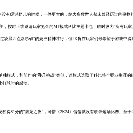
痛当中没有缓过劲儿的时候，一件更大的，绝大多数世人都未曾经历过的事
精美，按时上线邀请玩家氪金的MT模式科比主题卡包，临时改为“所有玩家
过凌晨四点洛杉矶”的曼巴精神才行，但2K肯在玩家们最希望于游戏中
”的单独模式，和前作的“乔丹挑战”类似，该模式选取了科比整个职业生涯
比打球时的感动。
得81分的“屠龙之夜”，可惜《2K24》偏偏就没有收录这场比赛。至于2