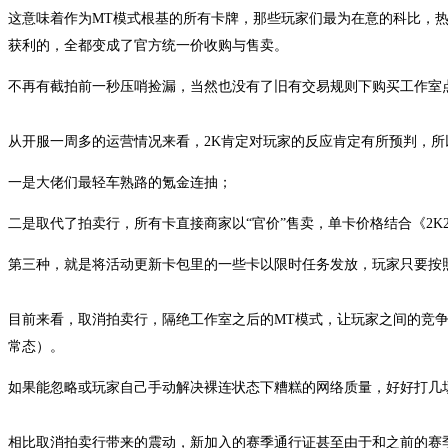
这意味着作为MT模式根基的所有卡牌，那些玩家们最为在意的科比，
获利的，全都变成了官方统一价收购与售卖。
不再有截拍前一秒压哨捡漏，当然也没有了旧有交易规则下购买工作室
从开服一周多的运营情况来看，2K肯定对玩家的反应肯定有所预判，
一是大佬们最轻车熟路的氪金连抽；
二是取代了拍卖行，所有卡直接商家以“官价”售卖，单卡价格结合《2
第三种，就是将活动更新卡包里的一些卡以限时任务发放，玩家只要按
目前来看，取消拍卖行，隔绝工作室之后的MT模式，让玩家之间的竞争
常态）。
如果能忽略或玩家自己手动解决裸连状态下糟糕的网络质量，好好打几
相比取消拍卖行带来的震动，新加入的赛季通行证甚至由于和之前的赛