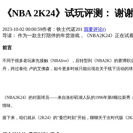
《NBA 2K24》试玩评测：
2023-10-02 00:00:59
作者：铁士代诺201
我要评论(
)
导读：
作为一款主打陪伴的年货游戏，《NBA2K24》正在试
前言
不同于很多老玩家先接触《NBAlive》，后转型到《NBA2K》的赛
丹，跨过泰伦·卢的艾佛森，如今更多时候只能出现在关于线下活动的
《NBA2K24》的封面球员——来自洛杉矶湖人队的1996年第8顺位
情味。
接下来，咱们就从《2K24》的“曼巴时刻”开始，聊聊关于次时代版《2K