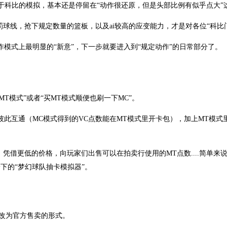
对于科比的模拟，基本还是停留在“动作很还原，但是头部比例有似乎点大”
球线，抢下规定数量的篮板，以及ai较高的应变能力，才是对各位“科比
模式上最明显的“新意”，下一步就要进入到“规定动作”的日常部分了。
T模式”或者“买MT模式顺便也刷一下MC”。
此互通（MC模式得到的VC点数能在MT模式里开卡包），加上MT模
凭借更低的价格，向玩家们出售可以在拍卖行使用的MT点数....简单来
下的“梦幻球队抽卡模拟器”。
底改为官方售卖的形式。