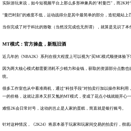
实际游玩来说，如今短视频平台上那么多形神兼具的“村曼巴”，而2K
“曼巴时刻”的难度不低，运动战得分是其中最简单的部分，造犯规站上罚
当你完成了对于科比的致敬（当然没完成也无所谓），就算是见识了本作
MT模式：官方操盘，新瓶旧酒
近几年的《NBA2K》系列在很大程度上可以视为“买MC模式顺便体验下M
因为两大核心模式都需要消耗不少精力和金钱，获取的资源部分点数也彼
统。
很多工作室也从中看准商机，通过“科技手段”对拍卖行加以操作和利用，
一的价格，这就让原本又肝又氪的MT模式，变成了花点小钱就能开心一
难怪2K会日常封号，这动的岂止是人家的蛋糕，简直就是银行账号。
针对这种情况，《2K24》将原本基于玩家和玩家间交易的拍卖行，彻