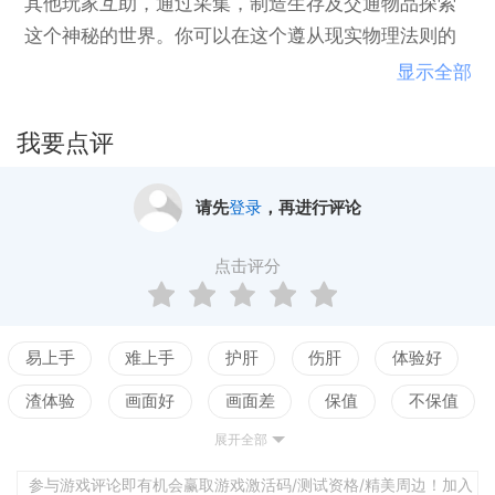
其他玩家互助，通过采集，制造生存及交通物品探索
这个神秘的世界。你可以在这个遵从现实物理法则的
奇幻世界里，通过飞绳或滑翔翼飞翔在享受最真实的
显示全部
生存体验。
我要点评
请先
登录
，再进行评论
点击评分
易上手
难上手
护肝
伤肝
体验好
渣体验
画面好
画面差
保值
不保值
展开全部
配置高
配置低
测试
剧情佳
剧情差
引导清晰
引导混乱
平衡佳
平衡差
参与游戏评论即有机会赢取游戏激活码/测试资格/精美周边！加入