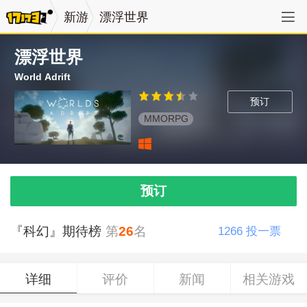
新游
漂浮世界
漂浮世界
World Adrift
预订
MMORPG
预订
『科幻』期待榜
第
26
名
1266
投一票
详细
评价
新闻
相关游戏