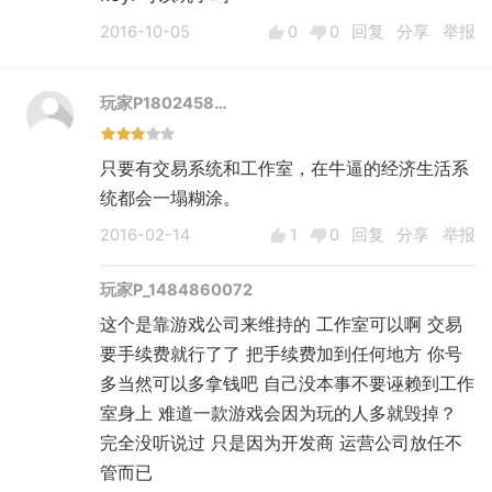
2016-10-05
0
0
回复
分享
举报
玩家P1802458…
只要有交易系统和工作室，在牛逼的经济生活系
统都会一塌糊涂。
2016-02-14
1
0
回复
分享
举报
玩家P_1484860072
这个是靠游戏公司来维持的 工作室可以啊 交易
要手续费就行了了 把手续费加到任何地方 你号
多当然可以多拿钱吧 自己没本事不要诬赖到工作
室身上 难道一款游戏会因为玩的人多就毁掉？
完全没听说过 只是因为开发商 运营公司放任不
管而已