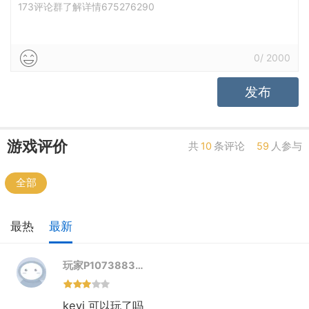
173评论群了解详情675276290
高自由
低自由
0
/
2000
发布
游戏评价
共
10
条评论
59
人参与
全部
最热
最新
玩家P1073883…
keyi 可以玩了吗