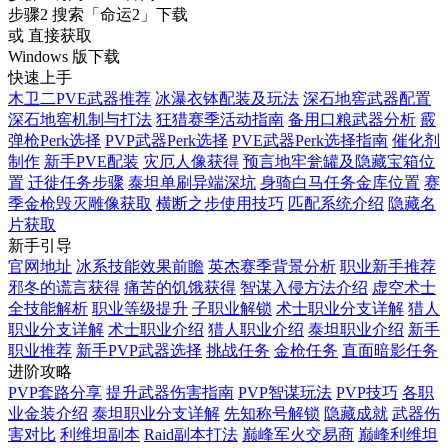
步骤2
搜索
「命运2」
下载
或 直接获取
Windows 版下载
快速上手
木卫二PVE武器推荐
冰瀑衣钵配装及玩法
深石地窖武器配置
深石地窖机制与打法
狂猎赛季活动指南
备用口粮武器分析
霰
弹枪Perk选择
PVP武器Perk选择
PVE武器Perk选择指南
催化剂
制作
新手PVE配装
灾厄人像获得
预言地牢瓮罐及隐藏宝箱位
置
迁徙任务步骤
泰坦单刷异端深坑
身骑白马任务金库位置
赛
季金枪毁灭雕像获取
横断之步使用技巧
匹配系统介绍
隐藏名
片获取
新手引导
官网地址
冰系技能效果前瞻
英杰赛季背景分析
职业新手推荐
邪冬的谎言获得
痛苦的饥饿获得
智谋入侵方法介绍
虚空术士
全技能解析
职业等级提升
子职业解锁
术士职业分支详解
猎人
职业分支详解
术士职业介绍
猎人职业介绍
泰坦职业介绍
新手
职业推荐
新手PVP武器选择
挑战任务
金枪任务
直面暗影任务
进阶攻略
PVP套路分享
提升武器伤害指南
PVP智谋玩法
PVP技巧
各职
业金装介绍
泰坦职业分支详解
先知称号解锁
隐藏成就
武器伤
害对比
利维坦副本
Raid副本打法
巅峰军火交易商
巅峰利维坦