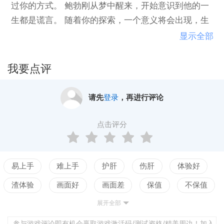
过你的方式。 鲍勃刚从梦中醒来，开始意识到他的一
生都是谎言。 随着你的探索，一个意义将会出现，生
活的矛盾将会开始变得有意义。 你能帮助鲍勃找到他
显示全部
的真正含义吗？ The story is being told through the ga
me mood, characters and visual storytelling.
我要点评
请先
登录
，再进行评论
点击评分
易上手
难上手
护肝
伤肝
体验好
渣体验
画面好
画面差
保值
不保值
展开全部
配置高
配置低
测试
参与游戏评论即有机会赢取游戏激活码/测试资格/精美周边！加入