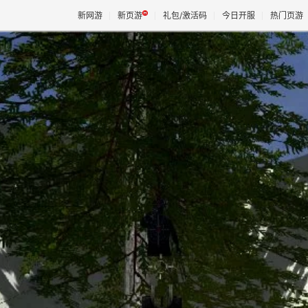
新网游
新页游
礼包/激活码
今日开服
热门页游
魔兽
天堂
王权与