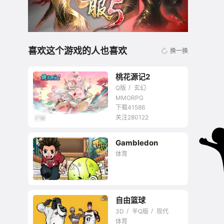
喜欢这个游戏的人也喜欢
换一换
桃花源记2
Q版
玄幻
MMORPG
下载41586
关注280122
无商城开放交易回合
Gambledon
网游
体育
自由篮球
3D
半Q版
现代
体育