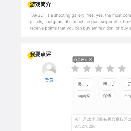
游戏简介
TARGET is a shooting gallery. Yes, yes, the most c
pistols, shotgune, rifle, machine gun, sniper rifle, 
receive points that you can buy ammunition, or buy a
your skills to shooting marks in other, more serious 
我要点评
点击评分
登录
易上手
难上手
画面差
保值
不
参与游戏评论即有机会赢取游戏
675276290