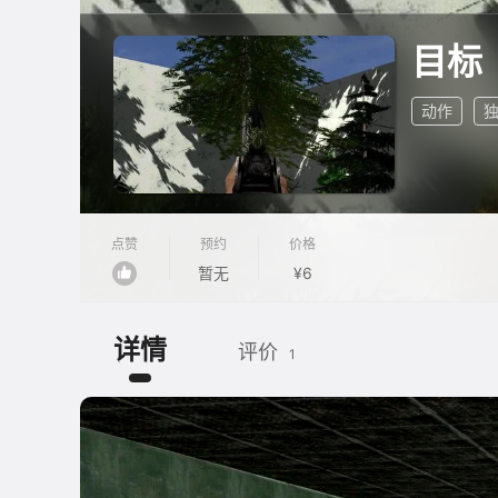
目标
动作
点赞
预约
价格
暂无
¥6
详情
评价
1