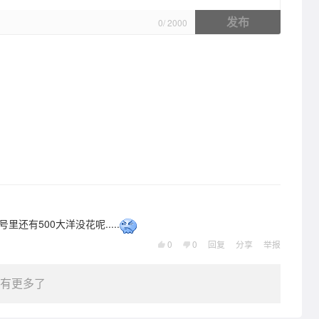
发布
0
/
2000
里还有500大洋没花呢.....
0
0
回复
分享
举报
有更多了