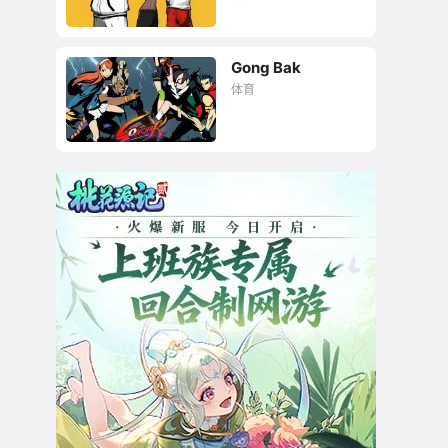
Gong Bak
嘻哈风《街头篮球》
体育
正统续作