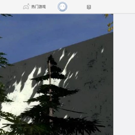
热门游戏
DNF
传奇4
剑网3旗舰版
新天龙八部
自由
诛仙世界
新仙侠5