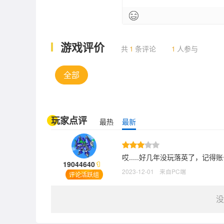
游戏评价
共
1
条评论
1
人参与
全部
玩家点评
最热
最新
哎.....好几年没玩落英了，记得账号
19044640
2023-12-01
来自PC端
评论活跃组
没