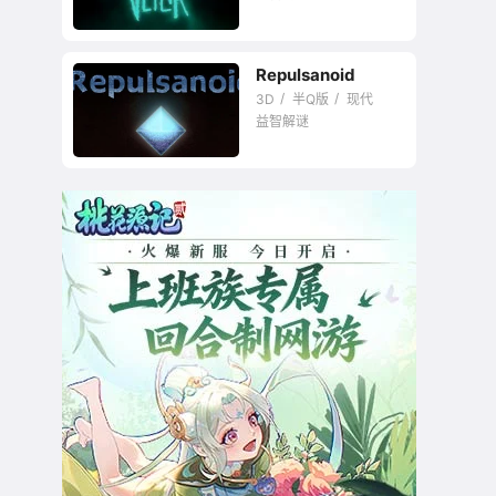
暂未评星
Repulsanoid
3D
半Q版
现代
益智解谜
暂未评星