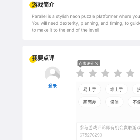
游戏简介
Parallel is a stylish neon puzzle platformer where yo
You will need dexterity, planning, and timing, to guide
to make it to the end of the level!
Enter Parallel's abstract, colorful cybernetic world.
put your skills to test. Levels will never feel the sam
我要点评
点击评分
登录
易上手
难上手
画面差
保值
不
参与游戏评论即有机会赢取游戏
675276290