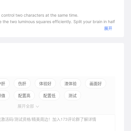
u control two characters at the same time.
 the two luminous squares efficiently. Split your brain in half
展开
 Cunning traps, coordinated jumps and moving platforms will
e, the challenge will be open for hours!
护肝
伤肝
体验好
渣体验
画面好
保值
配置高
配置低
测试
展开全部
激活码/测试资格/精美周边！加入173评论群了解详情