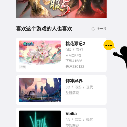
喜欢这个游戏的人也喜欢
换一换
桃花源记2
Q版
玄幻
MMORPG
下载41586
关注280122
无商城开放交易回合
仰冲异界
网游
3D
写实
现代
益智解谜
暂未评星
Veilia
3D
写实
现代
益智解谜