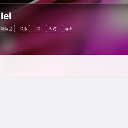
lel
益智解谜
Q版
2D
即时
解密