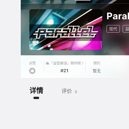
Paral
现代
『益智解谜』期待榜
点赞
预约
#21
暂无
详情
评价
0