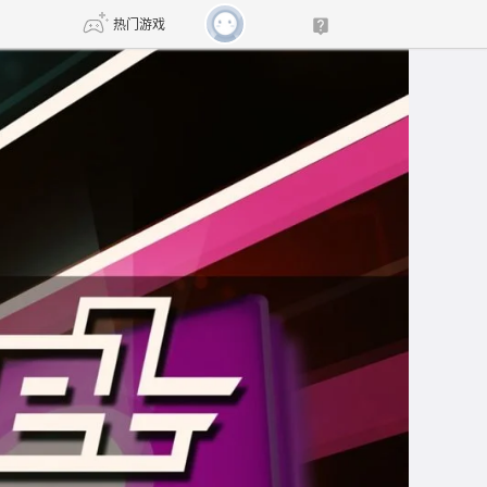
热门游戏
DNF
传奇4
剑网3旗舰版
新天龙八部
自由
诛仙世界
新仙侠5