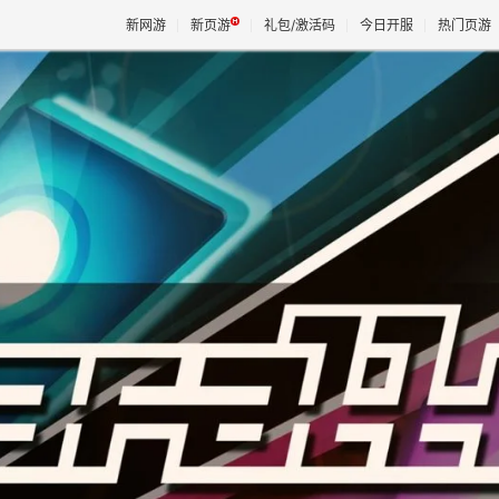
新网游
新页游
礼包/激活码
今日开服
热门页游
魔兽
天堂
王权与