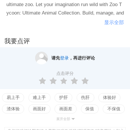
ultimate zoo. Let your imagination run wild with Zoo T
ycoon: Ultimate Animal Collection. Build, manage, and
maintain your dream zoo alone or with up to four play
显示全部
ers.
我要点评
请先
登录
，再进行评论
点击评分
易上手
难上手
护肝
伤肝
体验好
渣体验
画面好
画面差
保值
不保值
展开全部
配置高
配置低
测试