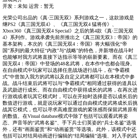
开发：未知
运营：暂无
光荣公司出品的《真·三国无双》系列游戏之一，这款游戏是
继PS2《真三国无双4》、《真三国无双4 猛将传》、
Xbox360《真三国无双4 Special》之后的第4款《真·三国无双
4》系列作。游戏承袭先前所推出之《真三国无双3：帝国》的
基本架构，本次的《真三国无双4：帝国》将大幅强化“帝
国”系列的最大特征“内政”与“战略”的特色，并新增在战斗时
也能够对我方武将直接下达指示等等的崭新要素。而在《真三
国无双4：帝国》中登场的48名武将，在本作中也都会现身。
在自由模式中玩家可以选择任意战场进行战斗，在“争霸模
式”中曾加入我方的武将以及自定义武将都可以在本模式中参
战。战斗结束后武将可以与“争霸模式”相同通过获得的道具以
及武勋进行成长。而在自由模式中获得成长的武将，在再次进
行游戏或者玩其它模式时，可以在开始时选择是否以成长后的
数值进行游戏，就是说玩家可以通过自由模式使武将成长后挑
战其它模式，也可以寻求高难度游戏的紧张感而保留武将原有
的数值。在Visual database模式中除了包括可以观看武将姿
态、声音等的“武将名鉴”、手下兵士们英姿的“兵士名鉴”选项
外，还有“画面鉴赏”和“动画鉴赏”等选项。此外，该模式中还
包括可以对结局动画进行编辑的“结局编辑”选项、对入手的武