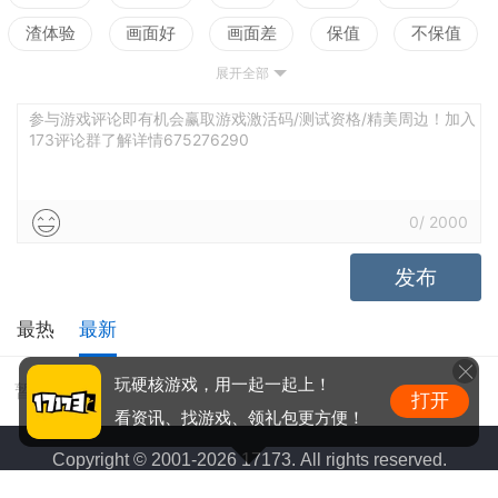
渣体验
画面好
画面差
保值
不保值
展开全部
配置高
配置低
测试
参与游戏评论即有机会赢取游戏激活码/测试资格/精美周边！加入
173评论群了解详情675276290
0
/
2000
发布
最热
最新
玩硬核游戏，用一起一起上！
暂无评价
打开
看资讯、找游戏、领礼包更方便！
Copyright © 2001-2026 17173. All rights reserved.