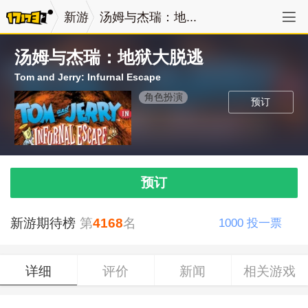
新游
汤姆与杰瑞：地...
汤姆与杰瑞：地狱大脱逃
Tom and Jerry: Infurnal Escape
角色扮演
预订
预订
新游期待榜
第
4168
名
1000
投一票
详细
评价
新闻
相关游戏