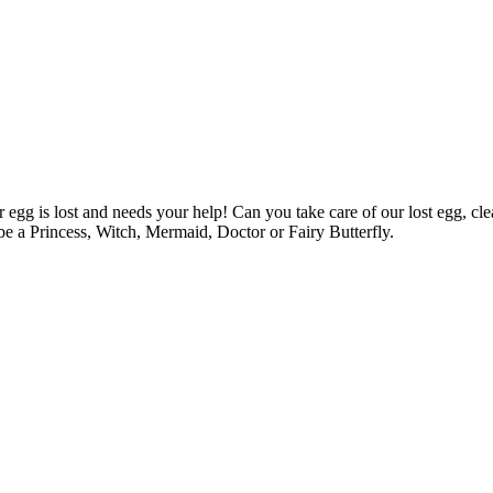
lar egg is lost and needs your help! Can you take care of our lost egg, 
e a Princess, Witch, Mermaid, Doctor or Fairy Butterfly.