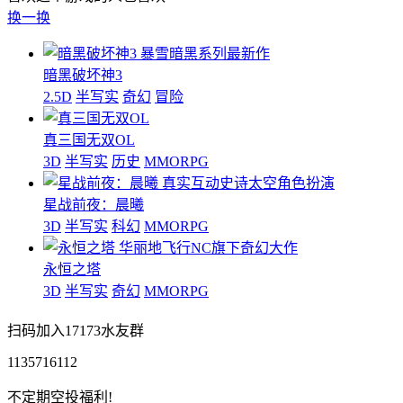
换一换
暴雪暗黑系列最新作
暗黑破坏神3
2.5D
半写实
奇幻
冒险
真三国无双OL
3D
半写实
历史
MMORPG
真实互动史诗太空角色扮演
星战前夜：晨曦
3D
半写实
科幻
MMORPG
华丽地飞行NC旗下奇幻大作
永恒之塔
3D
半写实
奇幻
MMORPG
扫码加入17173水友群
1135716112
不定期空投福利!