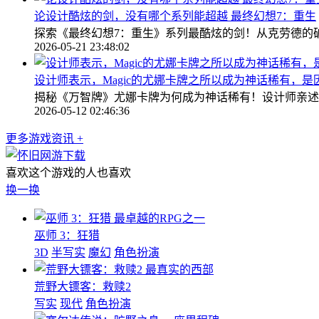
论设计酷炫的剑，没有哪个系列能超越 最终幻想7：重生
探索《最终幻想7：重生》系列最酷炫的剑！从克劳德的
2026-05-21 23:48:02
设计师表示，Magic的尤娜卡牌之所以成为神话稀有，是
揭秘《万智牌》尤娜卡牌为何成为神话稀有！设计师亲述
2026-05-12 02:46:36
更多游戏资讯 +
喜欢这个游戏的人也喜欢
换一换
最卓越的RPG之一
巫师 3：狂猎
3D
半写实
魔幻
角色扮演
最真实的西部
荒野大镖客：救赎2
写实
现代
角色扮演