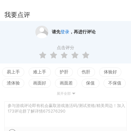
我要点评
请先
登录
，再进行评论
点击评分
易上手
难上手
护肝
伤肝
体验好
渣体验
画面好
画面差
保值
不保值
展开全部
配置高
配置低
测试
参与游戏评论即有机会赢取游戏激活码/测试资格/精美周边！加入
173评论群了解详情675276290