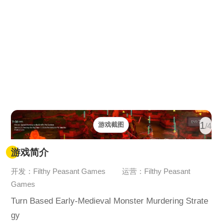
1
游戏截图
/4
游戏简介
开发：Filthy Peasant Games
运营：Filthy Peasant
Games
Turn Based Early-Medieval Monster Murdering Strate
gy