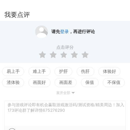
我要点评
请先
登录
，再进行评论
点击评分
易上手
难上手
护肝
伤肝
体验好
渣体验
画面好
画面差
保值
不保值
展开全部
配置高
配置低
测试
参与游戏评论即有机会赢取游戏激活码/测试资格/精美周边！加入
173评论群了解详情675276290