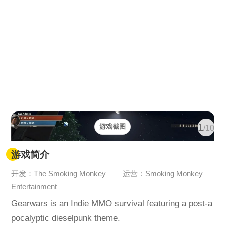
1
游戏截图
/10
游戏简介
开发：The Smoking Monkey
运营：Smoking Monkey
Entertainment
Gearwars is an Indie MMO survival featuring a post-a
pocalyptic dieselpunk theme.