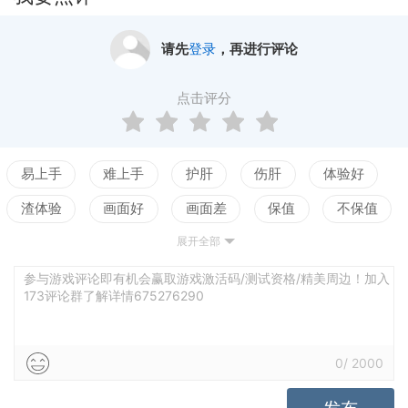
请先
登录
，再进行评论
点击评分
易上手
难上手
护肝
伤肝
体验好
渣体验
画面好
画面差
保值
不保值
展开全部
配置高
配置低
测试
参与游戏评论即有机会赢取游戏激活码/测试资格/精美周边！加入
173评论群了解详情675276290
0
/
2000