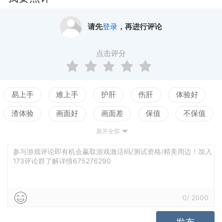
请先
登录
，再进行评论
点击评分
易上手
难上手
护肝
伤肝
体验好
渣体验
画面好
画面差
保值
不保值
展开全部
配置高
配置低
测试
参与游戏评论即有机会赢取游戏激活码/测试资格/精美周边！加入
173评论群了解详情675276290
0
/
2000