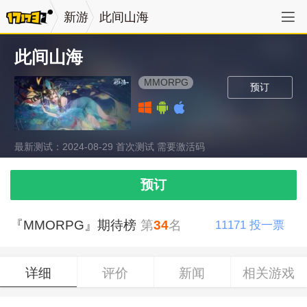
新游
此间山海
此间山海
MMORPG
预订
最新测试：2024-08-29 首次测试 需要激活码
预订
『MMORPG』期待榜
第
34
名
11171
投一票
详细
评价
新闻
相关游戏