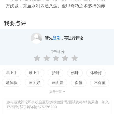
万妖城，东至水利四通八达、偃甲奇巧之术盛行的赤
偃城，西至万千信众汇聚、追寻上古神迹的涿光城。
这是一个人族、妖族、灵族共存的世界，万物繁衍，
我要点评
欣欣向荣。多方势力盘踞于此，在漫长岁月中恩怨交
织、合作共生。然而，在神光无法触及的角落，来自
请先
登录
，再进行评论
远古的力量悄然苏醒，席卷整个大陆，为世界蒙上了
一层阴影。
点击评分
你于此刻在一片静谧中醒来，将和伙伴携手踏上探索
世界奥秘的旅程。就这样，属于你的故事开始了。
易上手
难上手
护肝
伤肝
体验好
渣体验
画面好
画面差
保值
不保值
展开全部
配置高
配置低
测试
剧情佳
剧情差
引导清晰
引导混乱
平衡佳
平衡差
参与游戏评论即有机会赢取游戏激活码/测试资格/精美周边！加入
173评论群了解详情675276290
高自由
低自由
探索欲
地图较空