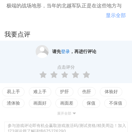
极端的战场地形，当年的北越军队正是在这些地方与
美军激烈交锋。构筑地道，搭乘直升机，驾驶巡逻
显示全部
艇，操作历史上真实存在的各种武器，与队友一同为
胜利而战。
我要点评
主宰战场
在6张大型地图上与敌人交战，每一张地图都忠实还原
请先
登录
，再进行评论
了现实世界中的地点和复杂多变的地形。扮演北越军
队或美军，从19个专业化的兵种里选择自己的角色，
点击评分
并加入由数支小队组成、人数多达50人的强大阵营团
队。加入或领导步兵、侦察兵、装甲兵、迫击炮小队
以及直升机单位；与其他玩家及时沟通，积极协作，
易上手
难上手
护肝
伤肝
体验好
确定战斗目标，以一往无前的气势直插敌人的软肋。
渣体验
画面好
画面差
保值
不保值
涌现式的玩法设计为游戏内战场进一步增添了紧张感
展开全部
配置高
配置低
测试
和真实感，玩家将以写实的武器、命令和战术去应对
每一场战斗。在指挥系统的指引下，作为一整个团队
参与游戏评论即有机会赢取游戏激活码/测试资格/精美周边！加入
173评论群了解详情675276290