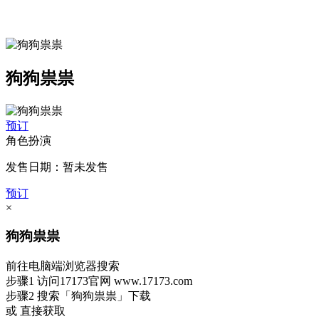
狗狗祟祟
预订
角色扮演
发售日期：暂未发售
预订
×
狗狗祟祟
前往电脑端浏览器搜索
步骤1
访问17173官网
www.17173.com
步骤2
搜索
「狗狗祟祟」
下载
或 直接获取