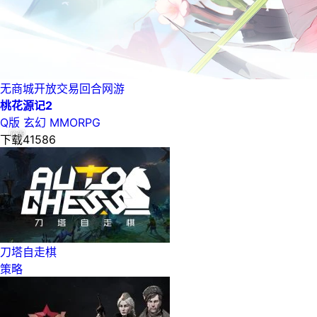
无商城开放交易回合网游
桃花源记2
Q版
玄幻
MMORPG
下载41586
刀塔自走棋
策略