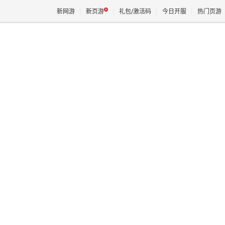
新网游
新页游
礼包/激活码
今日开服
热门页游
魔兽
天堂
王权与