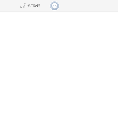
热门游戏
DNF
传奇4
剑网3旗舰版
新天龙八部
自由
诛仙世界
新仙侠5