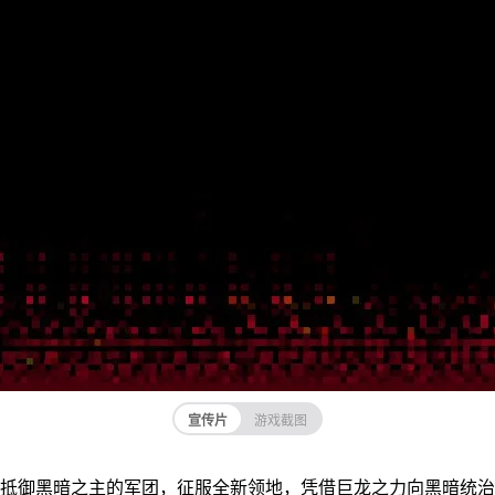
宣传片
游戏截图
抵御黑暗之主的军团，征服全新领地，凭借巨龙之力向黑暗统治