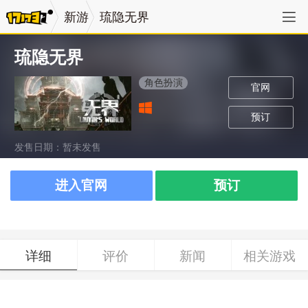
新游
琉隐无界
琉隐无界
角色扮演
官网
预订
发售日期：暂未发售
进入官网
预订
详细
评价
新闻
相关游戏