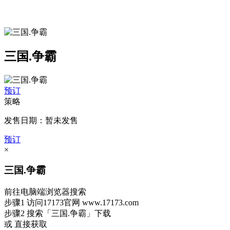
三国.争霸
预订
策略
发售日期：暂未发售
预订
×
三国.争霸
前往电脑端浏览器搜索
步骤1
访问17173官网
www.17173.com
步骤2
搜索
「三国.争霸」
下载
或 直接获取