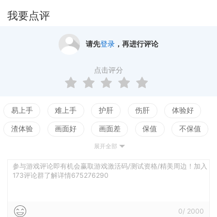
我要点评
请先
登录
，再进行评论
点击评分
易上手
难上手
护肝
伤肝
体验好
渣体验
画面好
画面差
保值
不保值
展开全部
配置高
配置低
测试
参与游戏评论即有机会赢取游戏激活码/测试资格/精美周边！加入
173评论群了解详情675276290
0
/
2000