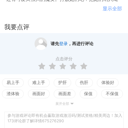
下，协助作战，解锁相册。少量的剧情，大量怪物和
显示全部
掉落，无限复活和自动战斗助你刷出一片天！
我要点评
请先
登录
，再进行评论
点击评分
易上手
难上手
护肝
伤肝
体验好
渣体验
画面好
画面差
保值
不保值
展开全部
配置高
配置低
测试
参与游戏评论即有机会赢取游戏激活码/测试资格/精美周边！加入
173评论群了解详情675276290