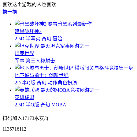
喜欢这个游戏的人也喜欢
换一换
暴雪暗黑系列最新作
暗黑破坏神3
2.5D
半写实
奇幻
冒险
最火坦克军事网游之一
坦克世界
军事
第三人称射击
横版闯关与格斗竞技集一身
地下城与勇士：创新世纪
2D
半Q版
奇幻
动作角色扮演
最火的MOBA竞技网游之一
英雄联盟
2.5D
半Q版
奇幻
MOBA
扫码加入17173水友群
1135716112