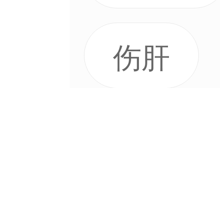
伤肝
画面好
参与游戏
不保值
资格/精美