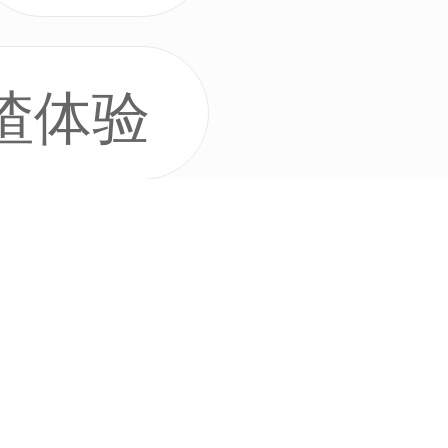
渣体验
保值
游戏激活码/测试
配置低
评论群了解详情