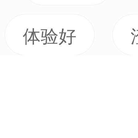
体验好
展开全部
画面差
评论即有机会赢取
配置高
周边！加入173